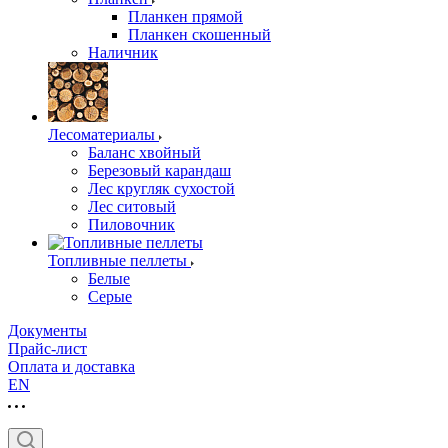
Планкен прямой
Планкен скошенный
Наличник
Лесоматериалы
Баланс хвойный
Березовый карандаш
Лес кругляк сухостой
Лес ситовый
Пиловочник
Топливные пеллеты
Белые
Серые
Документы
Прайс-лист
Оплата и доставка
EN