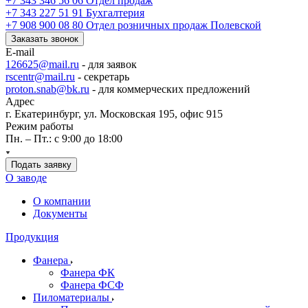
+7 343 346 56 06
Отдел продаж
+7 343 227 51 91
Бухгалтерия
+7 908 900 08 80
Отдел розничных продаж Полевской
Заказать звонок
E-mail
126625@mail.ru
- для заявок
rscentr@mail.ru
- секретарь
proton.snab@bk.ru
- для коммерческих предложений
Адрес
г. Екатеринбург, ул. Московская 195, офис 915
Режим работы
Пн. – Пт.: с 9:00 до 18:00
Подать заявку
О заводе
О компании
Документы
Продукция
Фанера
Фанера ФК
Фанера ФСФ
Пиломатериалы