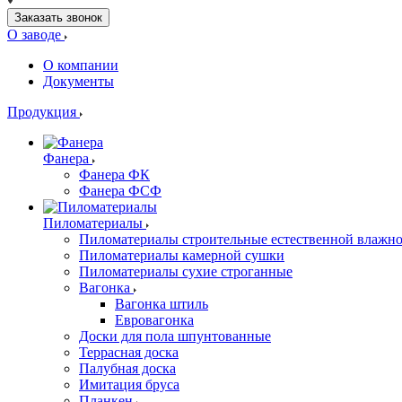
Заказать звонок
О заводе
О компании
Документы
Продукция
Фанера
Фанера ФК
Фанера ФСФ
Пиломатериалы
Пиломатериалы строительные естественной влажн
Пиломатериалы камерной сушки
Пиломатериалы сухие строганные
Вагонка
Вагонка штиль
Евровагонка
Доски для пола шпунтованные
Террасная доска
Палубная доска
Имитация бруса
Планкен