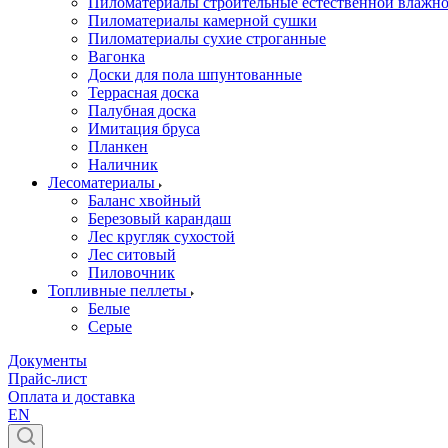
Пиломатериалы строительные естественной влажн
Пиломатериалы камерной сушки
Пиломатериалы сухие строганные
Вагонка
Доски для пола шпунтованные
Террасная доска
Палубная доска
Имитация бруса
Планкен
Наличник
Лесоматериалы
Баланс хвойный
Березовый карандаш
Лес кругляк сухостой
Лес ситовый
Пиловочник
Топливные пеллеты
Белые
Серые
Документы
Прайс-лист
Оплата и доставка
EN