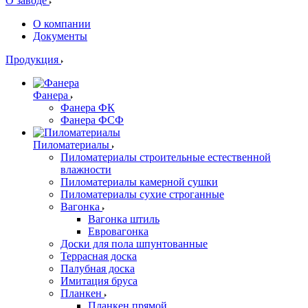
О заводе
О компании
Документы
Продукция
Фанера
Фанера ФК
Фанера ФСФ
Пиломатериалы
Пиломатериалы строительные естественной
влажности
Пиломатериалы камерной сушки
Пиломатериалы сухие строганные
Вагонка
Вагонка штиль
Евровагонка
Доски для пола шпунтованные
Террасная доска
Палубная доска
Имитация бруса
Планкен
Планкен прямой