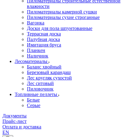
Пиломатериалы строительные естественной
влажности
Пиломатериалы камерной сушки
Пиломатериалы сухие строганные
Вагонка
Доски для пола шпунтованные
Террасная доска
Палубная доска
Имитация бруса
Планкен
Наличник
Лесоматериалы
Баланс хвойный
Березовый карандаш
Лес кругляк сухостой
Лес ситовый
Пиловочник
Топливные пеллеты
Белые
Серые
Документы
Прайс-лист
Оплата и доставка
EN