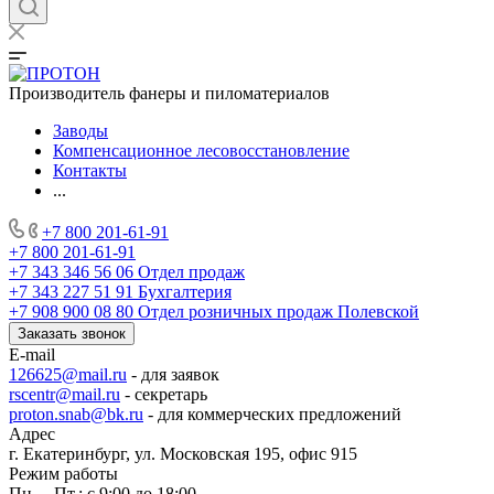
Производитель фанеры и пиломатериалов
Заводы
Компенсационное лесовосстановление
Контакты
...
+7 800 201-61-91
+7 800 201-61-91
+7 343 346 56 06
Отдел продаж
+7 343 227 51 91
Бухгалтерия
+7 908 900 08 80
Отдел розничных продаж Полевской
Заказать звонок
E-mail
126625@mail.ru
- для заявок
rscentr@mail.ru
- секретарь
proton.snab@bk.ru
- для коммерческих предложений
Адрес
г. Екатеринбург, ул. Московская 195, офис 915
Режим работы
Пн. – Пт.: с 9:00 до 18:00