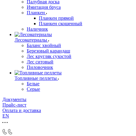
Палубная доска
Имитация бруса
Планкен
Планкен прямой
Планкен скошенный
Наличник
Лесоматериалы
Баланс хвойный
Березовый карандаш
Лес кругляк сухостой
Лес ситовый
Пиловочник
Топливные пеллеты
Белые
Серые
Документы
Прайс-лист
Оплата и доставка
EN