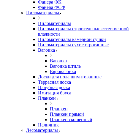
Фанера ФК
Фанера ФСФ
Пиломатериалы
Пиломатериалы
Пиломатериалы строительные естественной
влажности
Пиломатериалы камерной сушки
Пиломатериалы сухие строганные
Вагонка
Вагонка
Вагонка штиль
Евровагонка
Доски для пола шпунтованные
Террасная доска
Палубная доска
Имитация бруса
Планкен
Планкен
Планкен прямой
Планкен скошенный
Наличник
Лесоматериалы