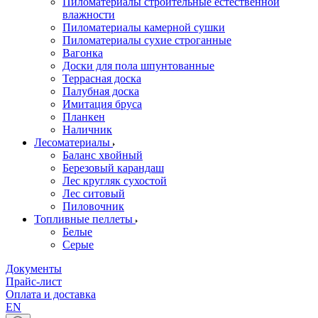
Пиломатериалы строительные естественной
влажности
Пиломатериалы камерной сушки
Пиломатериалы сухие строганные
Вагонка
Доски для пола шпунтованные
Террасная доска
Палубная доска
Имитация бруса
Планкен
Наличник
Лесоматериалы
Баланс хвойный
Березовый карандаш
Лес кругляк сухостой
Лес ситовый
Пиловочник
Топливные пеллеты
Белые
Серые
Документы
Прайс-лист
Оплата и доставка
EN