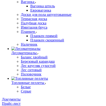
Вагонка
Вагонка штиль
Евровагонка
Доски для пола шпунтованные
Террасная доска
Палубная доска
Имитация бруса
Планкен
Планкен прямой
Планкен скошенный
Наличник
Лесоматериалы
Баланс хвойный
Березовый карандаш
Лес кругляк сухостой
Лес ситовый
Пиловочник
Топливные пеллеты
Белые
Серые
Документы
Прайс-лист