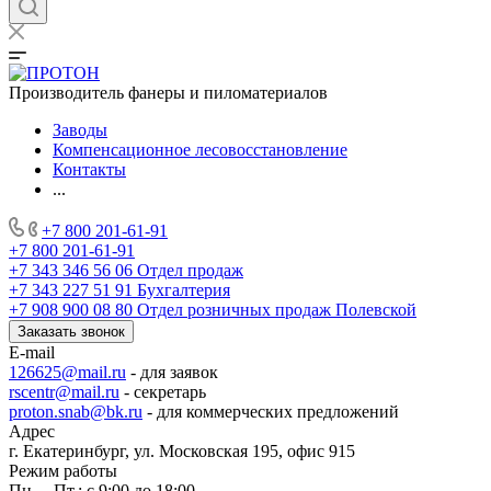
Производитель фанеры и пиломатериалов
Заводы
Компенсационное лесовосстановление
Контакты
...
+7 800 201-61-91
+7 800 201-61-91
+7 343 346 56 06
Отдел продаж
+7 343 227 51 91
Бухгалтерия
+7 908 900 08 80
Отдел розничных продаж Полевской
Заказать звонок
E-mail
126625@mail.ru
- для заявок
rscentr@mail.ru
- секретарь
proton.snab@bk.ru
- для коммерческих предложений
Адрес
г. Екатеринбург, ул. Московская 195, офис 915
Режим работы
Пн. – Пт.: с 9:00 до 18:00