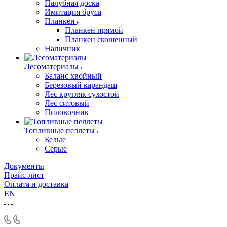
Палубная доска
Имитация бруса
Планкен
Планкен прямой
Планкен скошенный
Наличник
Лесоматериалы
Баланс хвойный
Березовый карандаш
Лес кругляк сухостой
Лес ситовый
Пиловочник
Топливные пеллеты
Белые
Серые
Документы
Прайс-лист
Оплата и доставка
EN