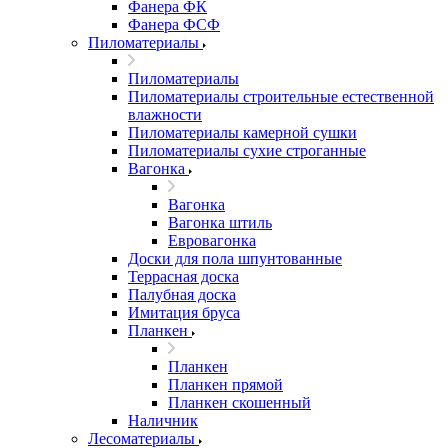
Фанера ФК
Фанера ФСФ
Пиломатериалы
Пиломатериалы
Пиломатериалы строительные естественной
влажности
Пиломатериалы камерной сушки
Пиломатериалы сухие строганные
Вагонка
Вагонка
Вагонка штиль
Евровагонка
Доски для пола шпунтованные
Террасная доска
Палубная доска
Имитация бруса
Планкен
Планкен
Планкен прямой
Планкен скошенный
Наличник
Лесоматериалы