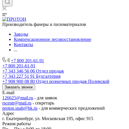
Производитель фанеры и пиломатериалов
Заводы
Компенсационное лесовосстановление
Контакты
...
+7 800 201-61-91
+7 800 201-61-91
+7 343 346 56 06
Отдел продаж
+7 343 227 51 91
Бухгалтерия
+7 908 900 08 80
Отдел розничных продаж Полевской
Заказать звонок
E-mail
126625@mail.ru
- для заявок
rscentr@mail.ru
- секретарь
proton.snab@bk.ru
- для коммерческих предложений
Адрес
г. Екатеринбург, ул. Московская 195, офис 915
Режим работы
Пн. – Пт.: с 9:00 до 18:00