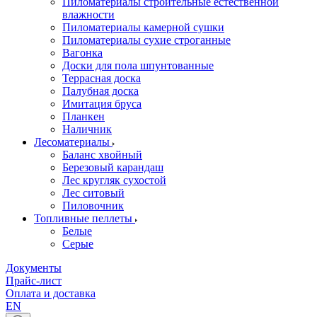
Пиломатериалы строительные естественной
влажности
Пиломатериалы камерной сушки
Пиломатериалы сухие строганные
Вагонка
Доски для пола шпунтованные
Террасная доска
Палубная доска
Имитация бруса
Планкен
Наличник
Лесоматериалы
Баланс хвойный
Березовый карандаш
Лес кругляк сухостой
Лес ситовый
Пиловочник
Топливные пеллеты
Белые
Серые
Документы
Прайс-лист
Оплата и доставка
EN