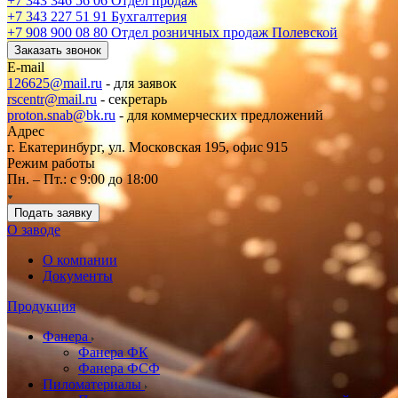
+7 343 346 56 06
Отдел продаж
+7 343 227 51 91
Бухгалтерия
+7 908 900 08 80
Отдел розничных продаж Полевской
Заказать звонок
E-mail
126625@mail.ru
- для заявок
rscentr@mail.ru
- секретарь
proton.snab@bk.ru
- для коммерческих предложений
Адрес
г. Екатеринбург, ул. Московская 195, офис 915
Режим работы
Пн. – Пт.: с 9:00 до 18:00
Подать заявку
О заводе
О компании
Документы
Продукция
Фанера
Фанера ФК
Фанера ФСФ
Пиломатериалы