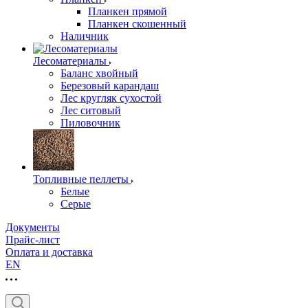
Планкен прямой
Планкен скошенный
Наличник
Лесоматериалы
Баланс хвойный
Березовый карандаш
Лес кругляк сухостой
Лес ситовый
Пиловочник
Топливные пеллеты
Белые
Серые
Документы
Прайс-лист
Оплата и доставка
EN