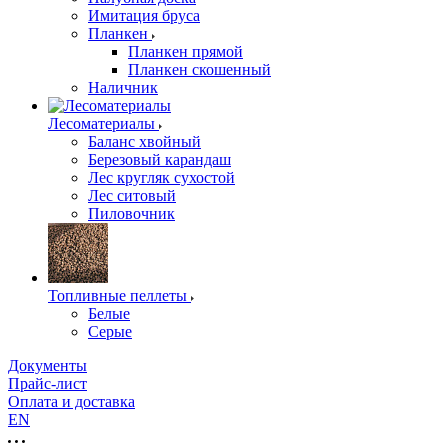
Имитация бруса
Планкен
Планкен прямой
Планкен скошенный
Наличник
Лесоматериалы
Баланс хвойный
Березовый карандаш
Лес кругляк сухостой
Лес ситовый
Пиловочник
Топливные пеллеты
Белые
Серые
Документы
Прайс-лист
Оплата и доставка
EN