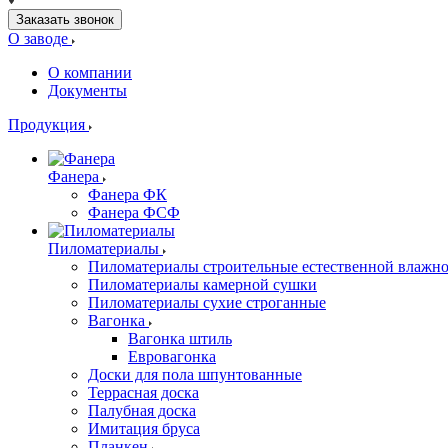
Заказать звонок
О заводе
О компании
Документы
Продукция
Фанера
Фанера ФК
Фанера ФСФ
Пиломатериалы
Пиломатериалы строительные естественной влажн
Пиломатериалы камерной сушки
Пиломатериалы сухие строганные
Вагонка
Вагонка штиль
Евровагонка
Доски для пола шпунтованные
Террасная доска
Палубная доска
Имитация бруса
Планкен