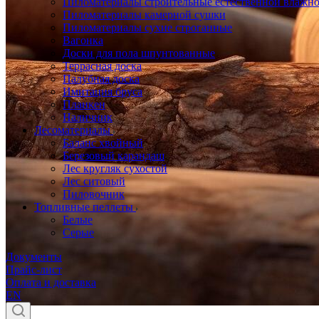
Пиломатериалы строительные естественной влажн
Пиломатериалы камерной сушки
Пиломатериалы сухие строганные
Вагонка
Доски для пола шпунтованные
Террасная доска
Палубная доска
Имитация бруса
Планкен
Наличник
Лесоматериалы
Баланс хвойный
Березовый карандаш
Лес кругляк сухостой
Лес ситовый
Пиловочник
Топливные пеллеты
Белые
Серые
Документы
Прайс-лист
Оплата и доставка
EN