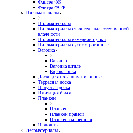
Фанера ФК
Фанера ФСФ
Пиломатериалы
Пиломатериалы
Пиломатериалы строительные естественной
влажности
Пиломатериалы камерной сушки
Пиломатериалы сухие строганные
Вагонка
Вагонка
Вагонка штиль
Евровагонка
Доски для пола шпунтованные
Террасная доска
Палубная доска
Имитация бруса
Планкен
Планкен
Планкен прямой
Планкен скошенный
Наличник
Лесоматериалы