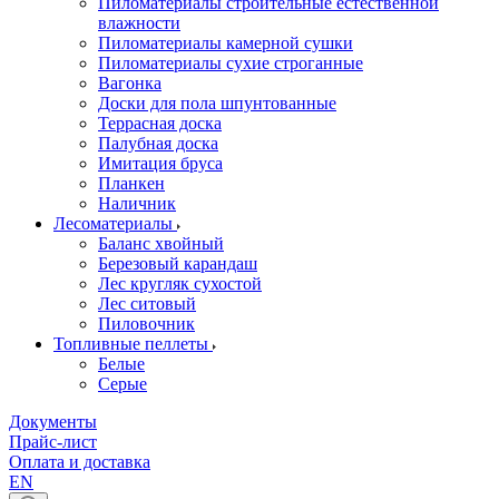
Пиломатериалы строительные естественной
влажности
Пиломатериалы камерной сушки
Пиломатериалы сухие строганные
Вагонка
Доски для пола шпунтованные
Террасная доска
Палубная доска
Имитация бруса
Планкен
Наличник
Лесоматериалы
Баланс хвойный
Березовый карандаш
Лес кругляк сухостой
Лес ситовый
Пиловочник
Топливные пеллеты
Белые
Серые
Документы
Прайс-лист
Оплата и доставка
EN