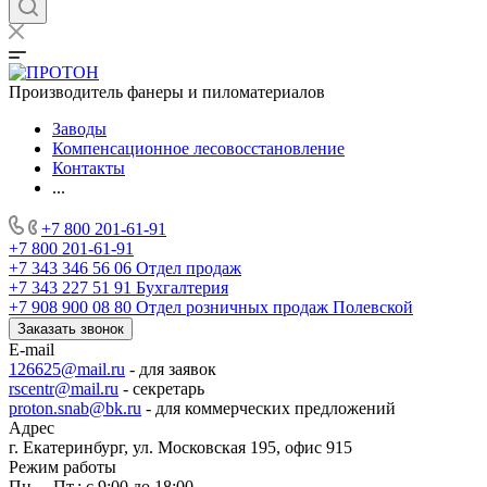
Производитель фанеры и пиломатериалов
Заводы
Компенсационное лесовосстановление
Контакты
...
+7 800 201-61-91
+7 800 201-61-91
+7 343 346 56 06
Отдел продаж
+7 343 227 51 91
Бухгалтерия
+7 908 900 08 80
Отдел розничных продаж Полевской
Заказать звонок
E-mail
126625@mail.ru
- для заявок
rscentr@mail.ru
- секретарь
proton.snab@bk.ru
- для коммерческих предложений
Адрес
г. Екатеринбург, ул. Московская 195, офис 915
Режим работы
Пн. – Пт.: с 9:00 до 18:00