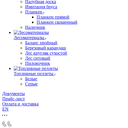
Палубная доска
Имитация бруса
Планкен
Планкен прямой
Планкен скошенный
Наличник
Лесоматериалы
Баланс хвойный
Березовый карандаш
Лес кругляк сухостой
Лес ситовый
Пиловочник
Топливные пеллеты
Белые
Серые
Документы
Прайс-лист
Оплата и доставка
EN