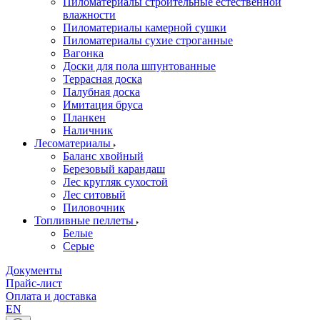
Пиломатериалы строительные естественной
влажности
Пиломатериалы камерной сушки
Пиломатериалы сухие строганные
Вагонка
Доски для пола шпунтованные
Террасная доска
Палубная доска
Имитация бруса
Планкен
Наличник
Лесоматериалы
Баланс хвойный
Березовый карандаш
Лес кругляк сухостой
Лес ситовый
Пиловочник
Топливные пеллеты
Белые
Серые
Документы
Прайс-лист
Оплата и доставка
EN