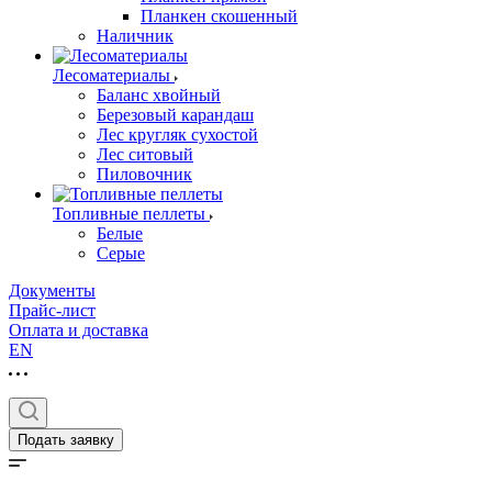
Планкен скошенный
Наличник
Лесоматериалы
Баланс хвойный
Березовый карандаш
Лес кругляк сухостой
Лес ситовый
Пиловочник
Топливные пеллеты
Белые
Серые
Документы
Прайс-лист
Оплата и доставка
EN
Подать заявку