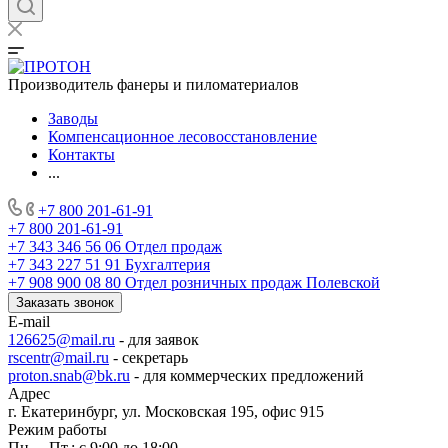
Производитель фанеры и пиломатериалов
Заводы
Компенсационное лесовосстановление
Контакты
...
+7 800 201-61-91
+7 800 201-61-91
+7 343 346 56 06
Отдел продаж
+7 343 227 51 91
Бухгалтерия
+7 908 900 08 80
Отдел розничных продаж Полевской
Заказать звонок
E-mail
126625@mail.ru
- для заявок
rscentr@mail.ru
- секретарь
proton.snab@bk.ru
- для коммерческих предложений
Адрес
г. Екатеринбург, ул. Московская 195, офис 915
Режим работы
Пн. – Пт.: с 9:00 до 18:00