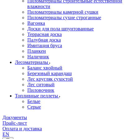
Пиломатериалы строительные естественной
влажности
Пиломатериалы камерной сушки
Пиломатериалы сухие строганные
Вагонка
Доски для пола шпунтованные
Террасная доска
Палубная доска
Имитация бруса
Планкен
Наличник
Лесоматериалы
Баланс хвойный
Березовый карандаш
Лес кругляк сухостой
Лес ситовый
Пиловочник
Топливные пеллеты
Белые
Серые
Документы
Прайс-лист
Оплата и доставка
EN