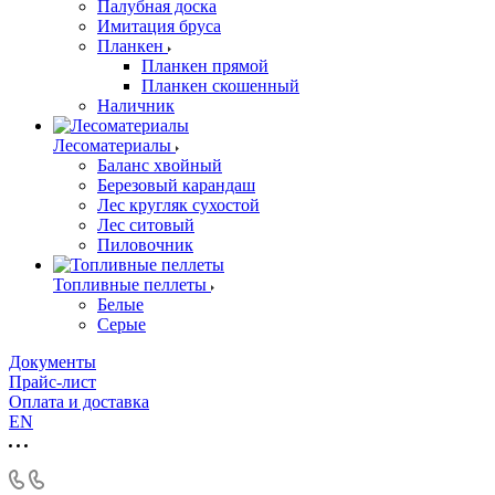
Палубная доска
Имитация бруса
Планкен
Планкен прямой
Планкен скошенный
Наличник
Лесоматериалы
Баланс хвойный
Березовый карандаш
Лес кругляк сухостой
Лес ситовый
Пиловочник
Топливные пеллеты
Белые
Серые
Документы
Прайс-лист
Оплата и доставка
EN