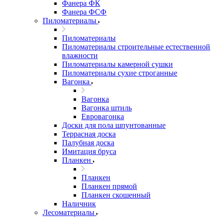
Фанера ФК
Фанера ФСФ
Пиломатериалы
Пиломатериалы
Пиломатериалы строительные естественной
влажности
Пиломатериалы камерной сушки
Пиломатериалы сухие строганные
Вагонка
Вагонка
Вагонка штиль
Евровагонка
Доски для пола шпунтованные
Террасная доска
Палубная доска
Имитация бруса
Планкен
Планкен
Планкен прямой
Планкен скошенный
Наличник
Лесоматериалы