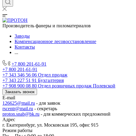
Производитель фанеры и пиломатериалов
Заводы
Компенсационное лесовосстановление
Контакты
...
+7 800 201-61-91
+7 800 201-61-91
+7 343 346 56 06
Отдел продаж
+7 343 227 51 91
Бухгалтерия
+7 908 900 08 80
Отдел розничных продаж Полевской
Заказать звонок
E-mail
126625@mail.ru
- для заявок
rscentr@mail.ru
- секретарь
proton.snab@bk.ru
- для коммерческих предложений
Адрес
г. Екатеринбург, ул. Московская 195, офис 915
Режим работы
Пн. – Пт.: с 9:00 до 18:00