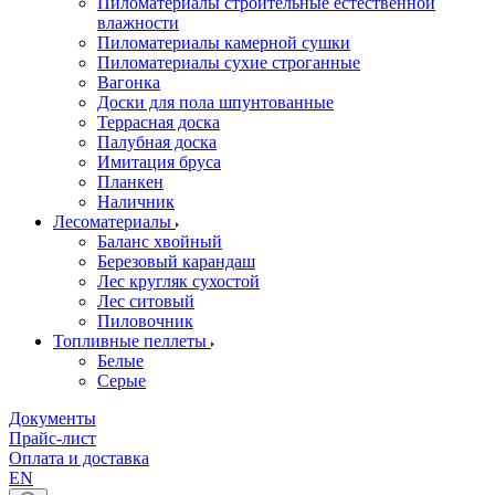
Пиломатериалы строительные естественной
влажности
Пиломатериалы камерной сушки
Пиломатериалы сухие строганные
Вагонка
Доски для пола шпунтованные
Террасная доска
Палубная доска
Имитация бруса
Планкен
Наличник
Лесоматериалы
Баланс хвойный
Березовый карандаш
Лес кругляк сухостой
Лес ситовый
Пиловочник
Топливные пеллеты
Белые
Серые
Документы
Прайс-лист
Оплата и доставка
EN