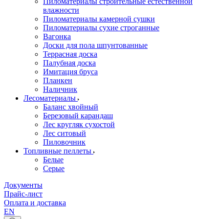
Пиломатериалы строительные естественной
влажности
Пиломатериалы камерной сушки
Пиломатериалы сухие строганные
Вагонка
Доски для пола шпунтованные
Террасная доска
Палубная доска
Имитация бруса
Планкен
Наличник
Лесоматериалы
Баланс хвойный
Березовый карандаш
Лес кругляк сухостой
Лес ситовый
Пиловочник
Топливные пеллеты
Белые
Серые
Документы
Прайс-лист
Оплата и доставка
EN