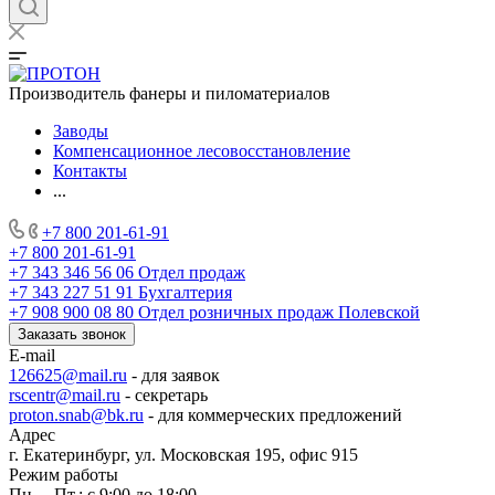
Производитель фанеры и пиломатериалов
Заводы
Компенсационное лесовосстановление
Контакты
...
+7 800 201-61-91
+7 800 201-61-91
+7 343 346 56 06
Отдел продаж
+7 343 227 51 91
Бухгалтерия
+7 908 900 08 80
Отдел розничных продаж Полевской
Заказать звонок
E-mail
126625@mail.ru
- для заявок
rscentr@mail.ru
- секретарь
proton.snab@bk.ru
- для коммерческих предложений
Адрес
г. Екатеринбург, ул. Московская 195, офис 915
Режим работы
Пн. – Пт.: с 9:00 до 18:00