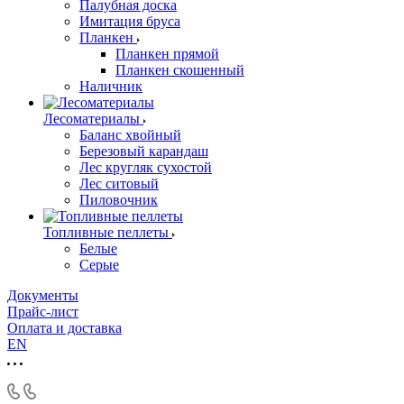
Палубная доска
Имитация бруса
Планкен
Планкен прямой
Планкен скошенный
Наличник
Лесоматериалы
Баланс хвойный
Березовый карандаш
Лес кругляк сухостой
Лес ситовый
Пиловочник
Топливные пеллеты
Белые
Серые
Документы
Прайс-лист
Оплата и доставка
EN