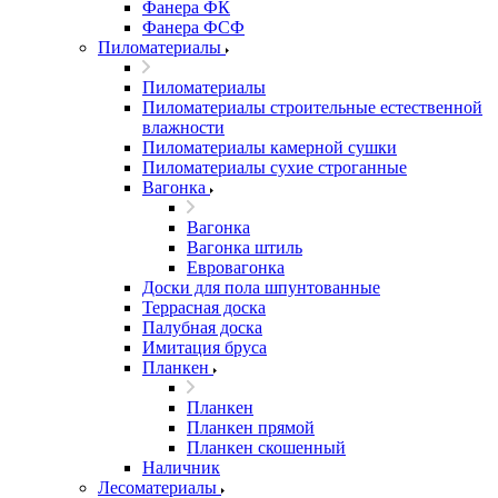
Фанера ФК
Фанера ФСФ
Пиломатериалы
Пиломатериалы
Пиломатериалы строительные естественной
влажности
Пиломатериалы камерной сушки
Пиломатериалы сухие строганные
Вагонка
Вагонка
Вагонка штиль
Евровагонка
Доски для пола шпунтованные
Террасная доска
Палубная доска
Имитация бруса
Планкен
Планкен
Планкен прямой
Планкен скошенный
Наличник
Лесоматериалы