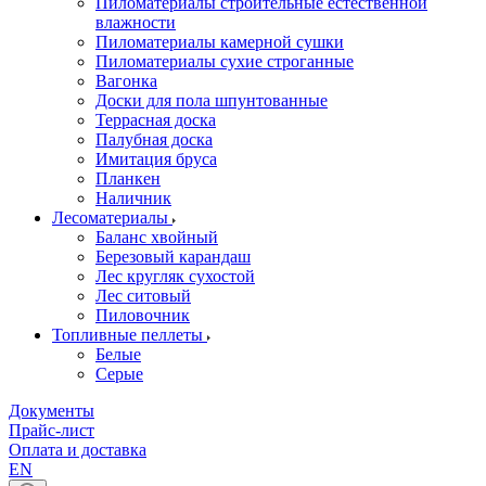
Пиломатериалы строительные естественной
влажности
Пиломатериалы камерной сушки
Пиломатериалы сухие строганные
Вагонка
Доски для пола шпунтованные
Террасная доска
Палубная доска
Имитация бруса
Планкен
Наличник
Лесоматериалы
Баланс хвойный
Березовый карандаш
Лес кругляк сухостой
Лес ситовый
Пиловочник
Топливные пеллеты
Белые
Серые
Документы
Прайс-лист
Оплата и доставка
EN