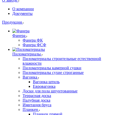
О заводе
О компании
Документы
Продукция
Фанера
Фанера ФК
Фанера ФСФ
Пиломатериалы
Пиломатериалы строительные естественной
влажности
Пиломатериалы камерной сушки
Пиломатериалы сухие строганные
Вагонка
Вагонка штиль
Евровагонка
Доски для пола шпунтованные
Террасная доска
Палубная доска
Имитация бруса
Планкен
Планкен прямой