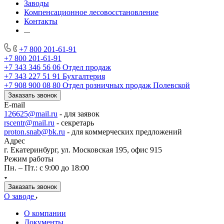
Заводы
Компенсационное лесовосстановление
Контакты
...
+7 800 201-61-91
+7 800 201-61-91
+7 343 346 56 06
Отдел продаж
+7 343 227 51 91
Бухгалтерия
+7 908 900 08 80
Отдел розничных продаж Полевской
Заказать звонок
E-mail
126625@mail.ru
- для заявок
rscentr@mail.ru
- секретарь
proton.snab@bk.ru
- для коммерческих предложений
Адрес
г. Екатеринбург, ул. Московская 195, офис 915
Режим работы
Пн. – Пт.: с 9:00 до 18:00
Заказать звонок
О заводе
О компании
Документы